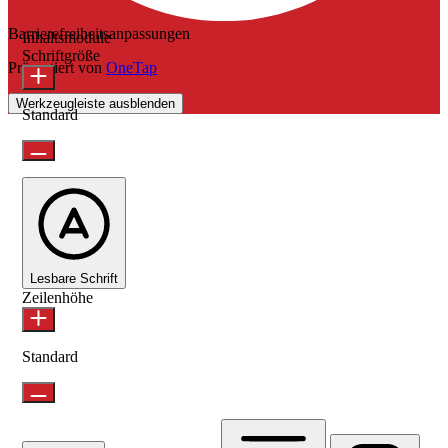
Barrierefreiheitsanpassungen
Inhaltsmodule
Schriftgröße
Präsentiert von
OneTap
Werkzeugleiste ausblenden
Standard
Lesbare Schrift
Zeilenhöhe
Standard